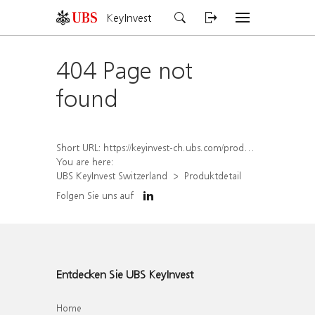
KeyInvest
404 Page not
found
Short URL:
https://keyinvest-ch.ubs.com/produkt/detail/index/isin/CH1570510789
You are here:
UBS KeyInvest Switzerland
Produktdetail
Folgen Sie uns auf
Entdecken Sie UBS KeyInvest
Home