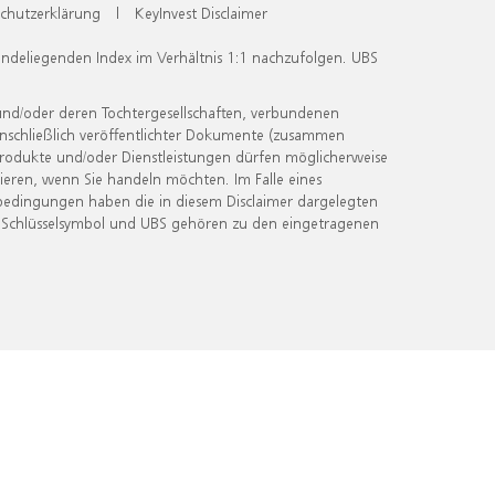
chutzerklärung
|
KeyInvest Disclaimer
undeliegenden Index im Verhältnis 1:1 nachzufolgen. UBS
und/oder deren Tochtergesellschaften, verbundenen
inschließlich veröffentlichter Dokumente (zusammen
 Produkte und/oder Dienstleistungen dürfen möglicherweise
ieren, wenn Sie handeln möchten. Im Falle eines
bedingungen haben die in diesem Disclaimer dargelegten
 Schlüsselsymbol und UBS gehören zu den eingetragenen