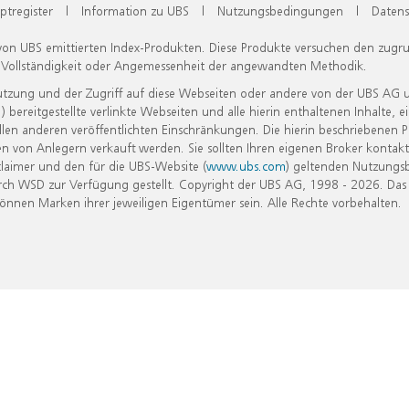
ptregister
|
Information zu UBS
|
Nutzungsbedingungen
|
Datens
 von UBS emittierten Index-Produkten. Diese Produkte versuchen den zugr
, Vollständigkeit oder Angemessenheit der angewandten Methodik.
Nutzung und der Zugriff auf diese Webseiten oder andere von der UBS AG 
eitgestellte verlinkte Webseiten und alle hierin enthaltenen Inhalte, e
allen anderen veröffentlichten Einschränkungen. Die hierin beschriebenen
n von Anlegern verkauft werden. Sie sollten Ihren eigenen Broker kontakt
laimer und den für die UBS-Website (
www.ubs.com
) geltenden Nutzungs
h WSD zur Verfügung gestellt. Copyright der UBS AG, 1998 - 2026. Das
nen Marken ihrer jeweiligen Eigentümer sein. Alle Rechte vorbehalten.