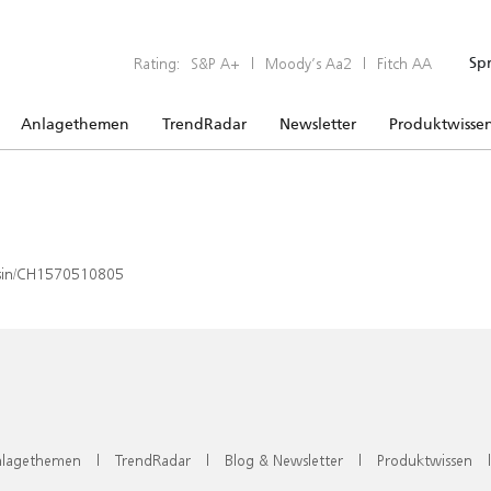
Rating:
S&P A+
|
Moody’s Aa2
|
Fitch AA
Sp
Anlagethemen
TrendRadar
Newsletter
Produktwisse
x/isin/CH1570510805
lagethemen
|
TrendRadar
|
Blog & Newsletter
|
Produktwissen
|