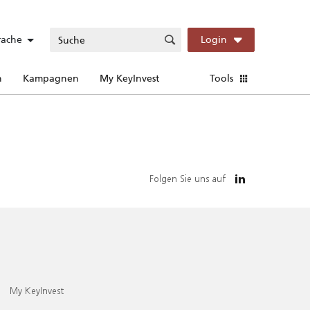
rache
Login
n
Kampagnen
My KeyInvest
Tools
Folgen Sie uns auf
My KeyInvest