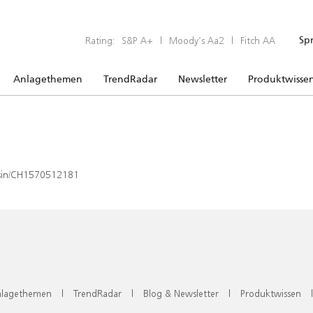
Rating:
S&P A+
|
Moody’s Aa2
|
Fitch AA
Sp
Anlagethemen
TrendRadar
Newsletter
Produktwisse
x/isin/CH1570512181
lagethemen
|
TrendRadar
|
Blog & Newsletter
|
Produktwissen
|