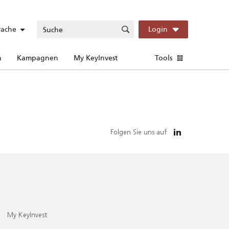
rache
Login
n
Kampagnen
My KeyInvest
Tools
Folgen Sie uns auf
My KeyInvest