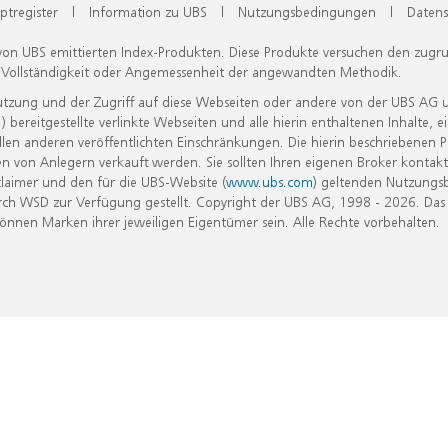
ptregister
|
Information zu UBS
|
Nutzungsbedingungen
|
Datens
 von UBS emittierten Index-Produkten. Diese Produkte versuchen den zugr
, Vollständigkeit oder Angemessenheit der angewandten Methodik.
Nutzung und der Zugriff auf diese Webseiten oder andere von der UBS AG 
eitgestellte verlinkte Webseiten und alle hierin enthaltenen Inhalte, e
allen anderen veröffentlichten Einschränkungen. Die hierin beschriebenen
n von Anlegern verkauft werden. Sie sollten Ihren eigenen Broker kontakt
laimer und den für die UBS-Website (
www.ubs.com
) geltenden Nutzungs
h WSD zur Verfügung gestellt. Copyright der UBS AG, 1998 - 2026. Das
nen Marken ihrer jeweiligen Eigentümer sein. Alle Rechte vorbehalten.