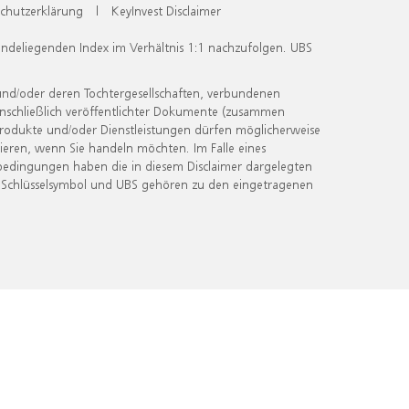
chutzerklärung
|
KeyInvest Disclaimer
undeliegenden Index im Verhältnis 1:1 nachzufolgen. UBS
und/oder deren Tochtergesellschaften, verbundenen
inschließlich veröffentlichter Dokumente (zusammen
 Produkte und/oder Dienstleistungen dürfen möglicherweise
ieren, wenn Sie handeln möchten. Im Falle eines
bedingungen haben die in diesem Disclaimer dargelegten
 Schlüsselsymbol und UBS gehören zu den eingetragenen