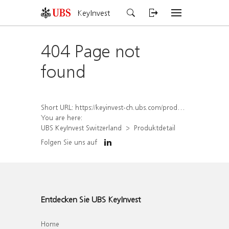
KeyInvest
404 Page not
found
Short URL:
https://keyinvest-ch.ubs.com/produkt/detail/index/isin/CH1570512603
You are here:
UBS KeyInvest Switzerland
Produktdetail
Folgen Sie uns auf
Entdecken Sie UBS KeyInvest
Home