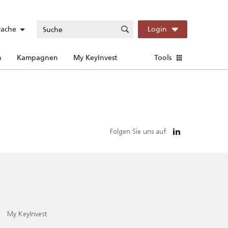
rache
Login
n
Kampagnen
My KeyInvest
Tools
Folgen Sie uns auf
My KeyInvest