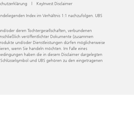
chutzerklärung
|
KeyInvest Disclaimer
undeliegenden Index im Verhältnis 1:1 nachzufolgen. UBS
und/oder deren Tochtergesellschaften, verbundenen
inschließlich veröffentlichter Dokumente (zusammen
 Produkte und/oder Dienstleistungen dürfen möglicherweise
ieren, wenn Sie handeln möchten. Im Falle eines
bedingungen haben die in diesem Disclaimer dargelegten
 Schlüsselsymbol und UBS gehören zu den eingetragenen