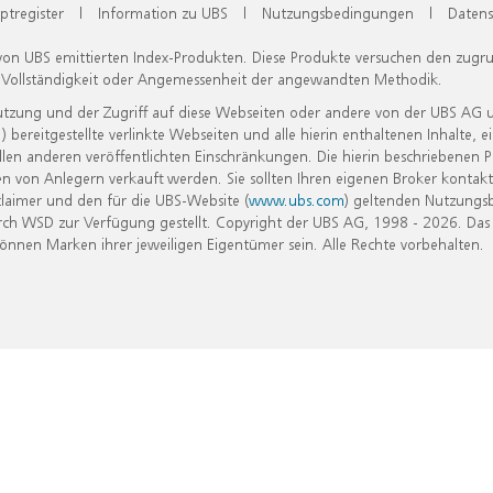
ptregister
|
Information zu UBS
|
Nutzungsbedingungen
|
Datens
 von UBS emittierten Index-Produkten. Diese Produkte versuchen den zugr
, Vollständigkeit oder Angemessenheit der angewandten Methodik.
Nutzung und der Zugriff auf diese Webseiten oder andere von der UBS AG 
eitgestellte verlinkte Webseiten und alle hierin enthaltenen Inhalte, e
allen anderen veröffentlichten Einschränkungen. Die hierin beschriebenen
n von Anlegern verkauft werden. Sie sollten Ihren eigenen Broker kontakt
laimer und den für die UBS-Website (
www.ubs.com
) geltenden Nutzungs
h WSD zur Verfügung gestellt. Copyright der UBS AG, 1998 - 2026. Das
nen Marken ihrer jeweiligen Eigentümer sein. Alle Rechte vorbehalten.