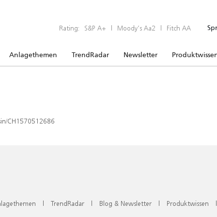
Rating:
S&P A+
|
Moody’s Aa2
|
Fitch AA
Sp
Anlagethemen
TrendRadar
Newsletter
Produktwisse
x/isin/CH1570512686
lagethemen
|
TrendRadar
|
Blog & Newsletter
|
Produktwissen
|