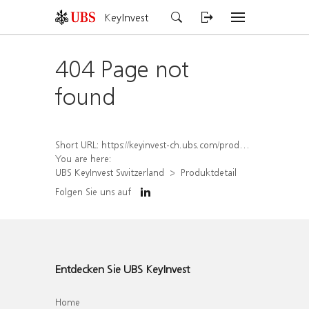
KeyInvest
404 Page not
found
Short URL:
https://keyinvest-ch.ubs.com/produkt/detail/index/isin/CH1570512868
You are here:
UBS KeyInvest Switzerland
Produktdetail
Folgen Sie uns auf
Entdecken Sie UBS KeyInvest
Home