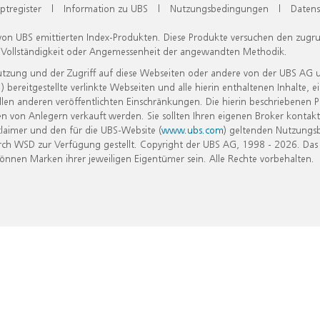
ptregister
|
Information zu UBS
|
Nutzungsbedingungen
|
Datens
 von UBS emittierten Index-Produkten. Diese Produkte versuchen den zugr
, Vollständigkeit oder Angemessenheit der angewandten Methodik.
Nutzung und der Zugriff auf diese Webseiten oder andere von der UBS AG 
eitgestellte verlinkte Webseiten und alle hierin enthaltenen Inhalte, e
allen anderen veröffentlichten Einschränkungen. Die hierin beschriebenen
n von Anlegern verkauft werden. Sie sollten Ihren eigenen Broker kontakt
laimer und den für die UBS-Website (
www.ubs.com
) geltenden Nutzungs
h WSD zur Verfügung gestellt. Copyright der UBS AG, 1998 - 2026. Das
nen Marken ihrer jeweiligen Eigentümer sein. Alle Rechte vorbehalten.