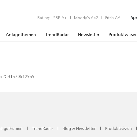
Rating:
S&P A+
|
Moody’s Aa2
|
Fitch AA
Sp
Anlagethemen
TrendRadar
Newsletter
Produktwisse
x/isin/CH1570512959
lagethemen
|
TrendRadar
|
Blog & Newsletter
|
Produktwissen
|