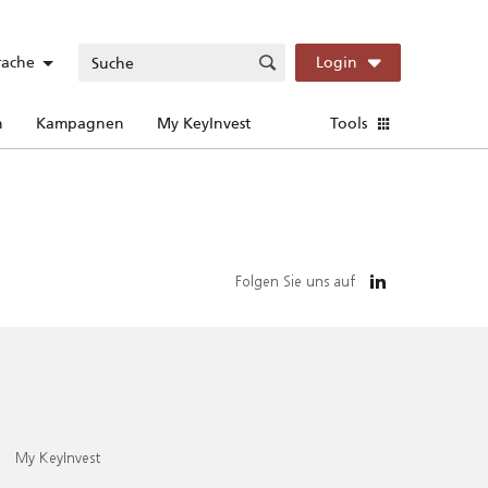
rache
Login
n
Kampagnen
My KeyInvest
Tools
Folgen Sie uns auf
My KeyInvest