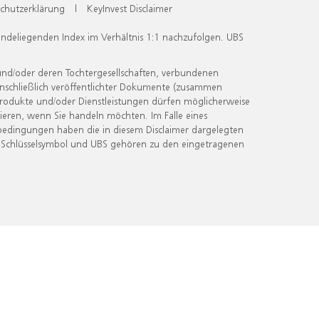
chutzerklärung
|
KeyInvest Disclaimer
undeliegenden Index im Verhältnis 1:1 nachzufolgen. UBS
und/oder deren Tochtergesellschaften, verbundenen
inschließlich veröffentlichter Dokumente (zusammen
 Produkte und/oder Dienstleistungen dürfen möglicherweise
ieren, wenn Sie handeln möchten. Im Falle eines
bedingungen haben die in diesem Disclaimer dargelegten
 Schlüsselsymbol und UBS gehören zu den eingetragenen