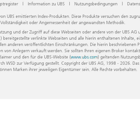
ptregister
|
Information zu UBS
|
Nutzungsbedingungen
|
Datens
 von UBS emittierten Index-Produkten. Diese Produkte versuchen den zugr
, Vollständigkeit oder Angemessenheit der angewandten Methodik.
Nutzung und der Zugriff auf diese Webseiten oder andere von der UBS AG 
eitgestellte verlinkte Webseiten und alle hierin enthaltenen Inhalte, e
allen anderen veröffentlichten Einschränkungen. Die hierin beschriebenen
n von Anlegern verkauft werden. Sie sollten Ihren eigenen Broker kontakt
laimer und den für die UBS-Website (
www.ubs.com
) geltenden Nutzungs
h WSD zur Verfügung gestellt. Copyright der UBS AG, 1998 - 2026. Das
nen Marken ihrer jeweiligen Eigentümer sein. Alle Rechte vorbehalten.