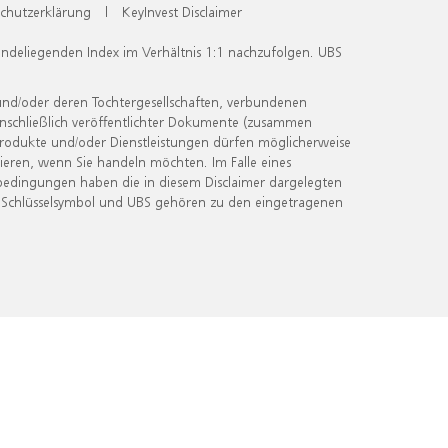
chutzerklärung
|
KeyInvest Disclaimer
undeliegenden Index im Verhältnis 1:1 nachzufolgen. UBS
und/oder deren Tochtergesellschaften, verbundenen
inschließlich veröffentlichter Dokumente (zusammen
 Produkte und/oder Dienstleistungen dürfen möglicherweise
ieren, wenn Sie handeln möchten. Im Falle eines
bedingungen haben die in diesem Disclaimer dargelegten
 Schlüsselsymbol und UBS gehören zu den eingetragenen