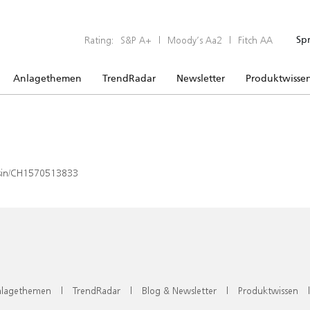
Rating:
S&P A+
|
Moody’s Aa2
|
Fitch AA
Sp
Anlagethemen
TrendRadar
Newsletter
Produktwisse
x/isin/CH1570513833
lagethemen
|
TrendRadar
|
Blog & Newsletter
|
Produktwissen
|