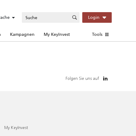
rache
Login
n
Kampagnen
My KeyInvest
Tools
Folgen Sie uns auf
My KeyInvest