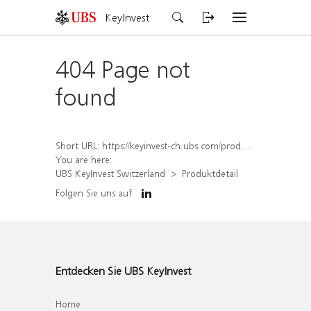
KeyInvest
404 Page not
found
Short URL:
https://keyinvest-ch.ubs.com/produkt/detail/index/isin/CH1570513999
You are here:
UBS KeyInvest Switzerland
Produktdetail
Folgen Sie uns auf
Entdecken Sie UBS KeyInvest
Home