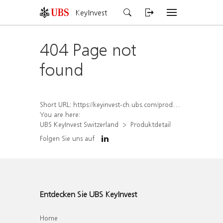
KeyInvest
404 Page not
found
Short URL:
https://keyinvest-ch.ubs.com/produkt/detail/index/isin/CH1570514369
You are here:
UBS KeyInvest Switzerland
Produktdetail
Folgen Sie uns auf
Entdecken Sie UBS KeyInvest
Home