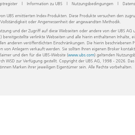
ptregister
|
Information zu UBS
|
Nutzungsbedingungen
|
Datens
 von UBS emittierten Index-Produkten. Diese Produkte versuchen den zugr
, Vollständigkeit oder Angemessenheit der angewandten Methodik.
Nutzung und der Zugriff auf diese Webseiten oder andere von der UBS AG 
eitgestellte verlinkte Webseiten und alle hierin enthaltenen Inhalte, e
allen anderen veröffentlichten Einschränkungen. Die hierin beschriebenen
n von Anlegern verkauft werden. Sie sollten Ihren eigenen Broker kontakt
laimer und den für die UBS-Website (
www.ubs.com
) geltenden Nutzungs
h WSD zur Verfügung gestellt. Copyright der UBS AG, 1998 - 2026. Das
nen Marken ihrer jeweiligen Eigentümer sein. Alle Rechte vorbehalten.