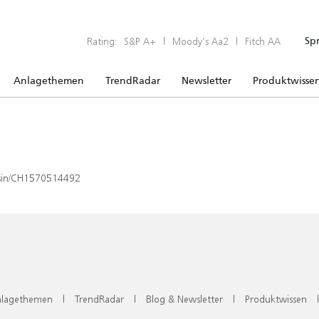
Rating:
S&P A+
|
Moody’s Aa2
|
Fitch AA
Sp
Anlagethemen
TrendRadar
Newsletter
Produktwisse
x/isin/CH1570514492
lagethemen
|
TrendRadar
|
Blog & Newsletter
|
Produktwissen
|