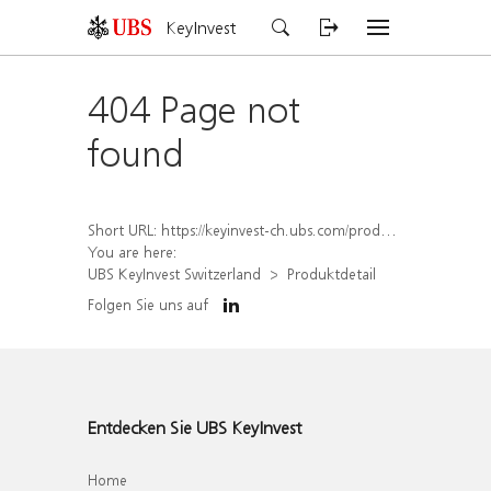
KeyInvest
404 Page not
found
Short URL:
https://keyinvest-ch.ubs.com/produkt/detail/index/isin/CH1570514617
You are here:
UBS KeyInvest Switzerland
Produktdetail
Folgen Sie uns auf
Entdecken Sie UBS KeyInvest
Home