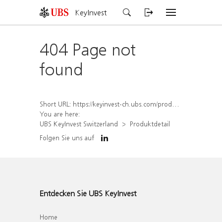
KeyInvest
404 Page not
found
Short URL:
https://keyinvest-ch.ubs.com/produkt/detail/index/isin/CH1570514633
You are here:
UBS KeyInvest Switzerland
Produktdetail
Folgen Sie uns auf
Entdecken Sie UBS KeyInvest
Home