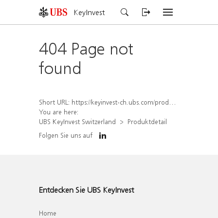
KeyInvest
404 Page not
found
Short URL:
https://keyinvest-ch.ubs.com/produkt/detail/index/isin/CH1570514658
You are here:
UBS KeyInvest Switzerland
Produktdetail
Folgen Sie uns auf
Entdecken Sie UBS KeyInvest
Home