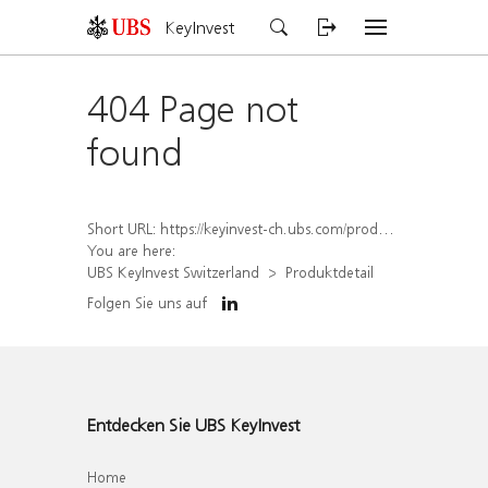
KeyInvest
404 Page not
found
Short URL:
https://keyinvest-ch.ubs.com/produkt/detail/index/isin/CH1570515564
You are here:
UBS KeyInvest Switzerland
Produktdetail
Folgen Sie uns auf
Entdecken Sie UBS KeyInvest
Home