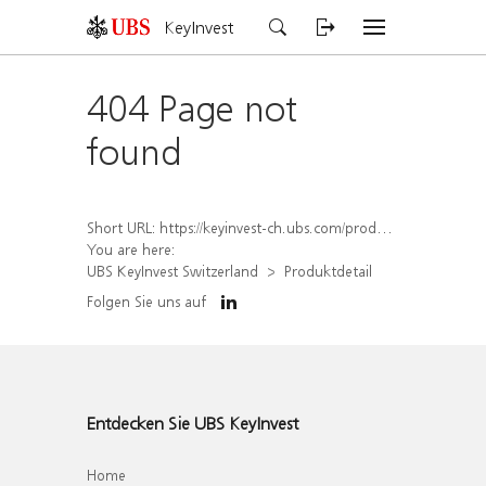
KeyInvest
404 Page not
found
Short URL:
https://keyinvest-ch.ubs.com/produkt/detail/index/isin/CH1570515895
You are here:
UBS KeyInvest Switzerland
Produktdetail
Folgen Sie uns auf
Entdecken Sie UBS KeyInvest
Home