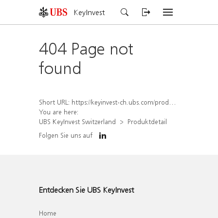
KeyInvest
404 Page not
found
Short URL:
https://keyinvest-ch.ubs.com/produkt/detail/index/isin/CH1570517222
You are here:
UBS KeyInvest Switzerland
Produktdetail
Folgen Sie uns auf
Entdecken Sie UBS KeyInvest
Home