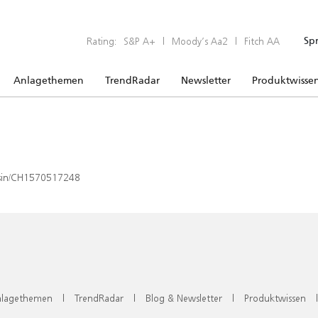
Rating:
S&P A+
|
Moody’s Aa2
|
Fitch AA
Sp
Anlagethemen
TrendRadar
Newsletter
Produktwisse
x/isin/CH1570517248
lagethemen
|
TrendRadar
|
Blog & Newsletter
|
Produktwissen
|