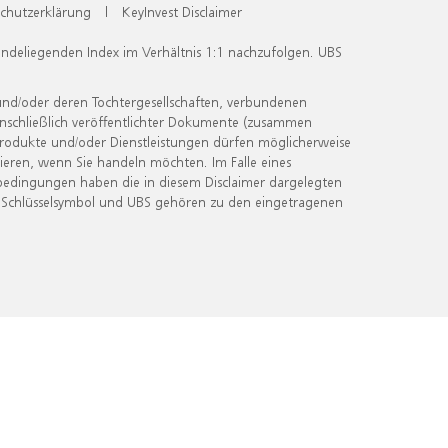
chutzerklärung
|
KeyInvest Disclaimer
undeliegenden Index im Verhältnis 1:1 nachzufolgen. UBS
und/oder deren Tochtergesellschaften, verbundenen
inschließlich veröffentlichter Dokumente (zusammen
 Produkte und/oder Dienstleistungen dürfen möglicherweise
ieren, wenn Sie handeln möchten. Im Falle eines
bedingungen haben die in diesem Disclaimer dargelegten
 Schlüsselsymbol und UBS gehören zu den eingetragenen