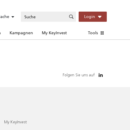
rache
Login
n
Kampagnen
My KeyInvest
Tools
Folgen Sie uns auf
My KeyInvest