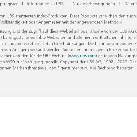
ptregister
|
Information zu UBS
|
Nutzungsbedingungen
|
Datens
 von UBS emittierten Index-Produkten. Diese Produkte versuchen den zugr
, Vollständigkeit oder Angemessenheit der angewandten Methodik.
Nutzung und der Zugriff auf diese Webseiten oder andere von der UBS AG 
eitgestellte verlinkte Webseiten und alle hierin enthaltenen Inhalte, e
allen anderen veröffentlichten Einschränkungen. Die hierin beschriebenen
n von Anlegern verkauft werden. Sie sollten Ihren eigenen Broker kontakt
laimer und den für die UBS-Website (
www.ubs.com
) geltenden Nutzungs
h WSD zur Verfügung gestellt. Copyright der UBS AG, 1998 - 2026. Das
nen Marken ihrer jeweiligen Eigentümer sein. Alle Rechte vorbehalten.