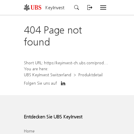
KeyInvest
404 Page not
found
Short URL:
https://keyinvest-ch.ubs.com/produkt/detail/index/isin/CH1570517453
You are here:
UBS KeyInvest Switzerland
Produktdetail
Folgen Sie uns auf
Entdecken Sie UBS KeyInvest
Home