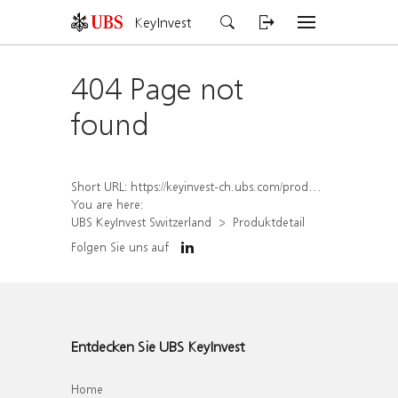
KeyInvest
404 Page not
found
Short URL:
https://keyinvest-ch.ubs.com/produkt/detail/index/isin/CH1570517461
You are here:
UBS KeyInvest Switzerland
Produktdetail
Folgen Sie uns auf
Entdecken Sie UBS KeyInvest
Home