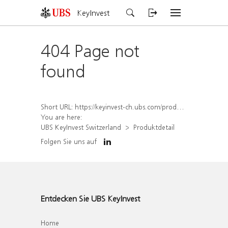
KeyInvest
404 Page not
found
Short URL:
https://keyinvest-ch.ubs.com/produkt/detail/index/isin/CH1570517511
You are here:
UBS KeyInvest Switzerland
Produktdetail
Folgen Sie uns auf
Entdecken Sie UBS KeyInvest
Home