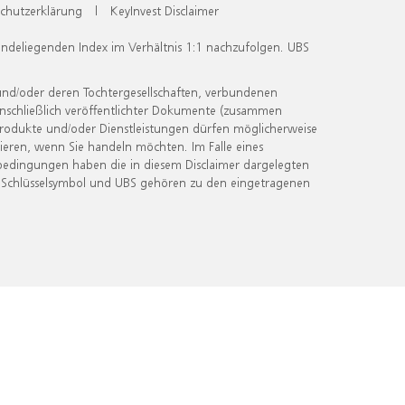
chutzerklärung
|
KeyInvest Disclaimer
undeliegenden Index im Verhältnis 1:1 nachzufolgen. UBS
und/oder deren Tochtergesellschaften, verbundenen
inschließlich veröffentlichter Dokumente (zusammen
 Produkte und/oder Dienstleistungen dürfen möglicherweise
ieren, wenn Sie handeln möchten. Im Falle eines
bedingungen haben die in diesem Disclaimer dargelegten
 Schlüsselsymbol und UBS gehören zu den eingetragenen