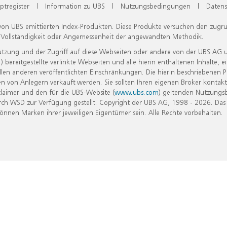
ptregister
|
Information zu UBS
|
Nutzungsbedingungen
|
Datens
 von UBS emittierten Index-Produkten. Diese Produkte versuchen den zugr
, Vollständigkeit oder Angemessenheit der angewandten Methodik.
Nutzung und der Zugriff auf diese Webseiten oder andere von der UBS AG 
eitgestellte verlinkte Webseiten und alle hierin enthaltenen Inhalte, e
allen anderen veröffentlichten Einschränkungen. Die hierin beschriebenen
n von Anlegern verkauft werden. Sie sollten Ihren eigenen Broker kontakt
laimer und den für die UBS-Website (
www.ubs.com
) geltenden Nutzungs
h WSD zur Verfügung gestellt. Copyright der UBS AG, 1998 - 2026. Das
nen Marken ihrer jeweiligen Eigentümer sein. Alle Rechte vorbehalten.