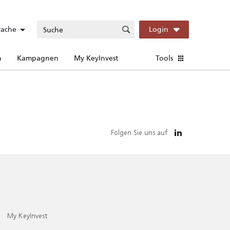
rache
Login
n
Kampagnen
My KeyInvest
Tools
Folgen Sie uns auf
My KeyInvest