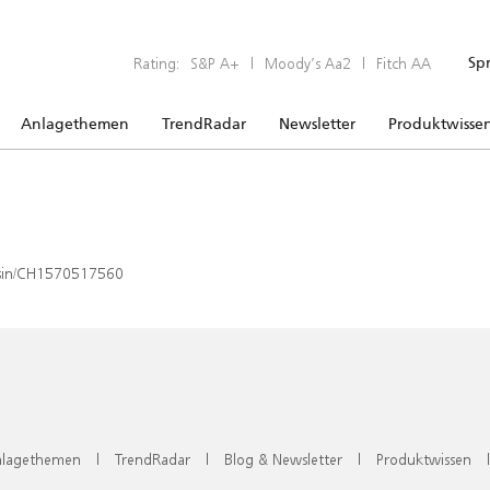
Rating:
S&P A+
|
Moody’s Aa2
|
Fitch AA
Sp
Anlagethemen
TrendRadar
Newsletter
Produktwisse
x/isin/CH1570517560
lagethemen
|
TrendRadar
|
Blog & Newsletter
|
Produktwissen
|