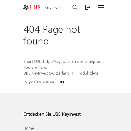
KeyInvest
404 Page not
found
Short URL:
https://keyinvest-ch.ubs.com/produkt/detail/index/isin/CH1570517925
You are here:
UBS KeyInvest Switzerland
Produktdetail
Folgen Sie uns auf
Entdecken Sie UBS KeyInvest
Home