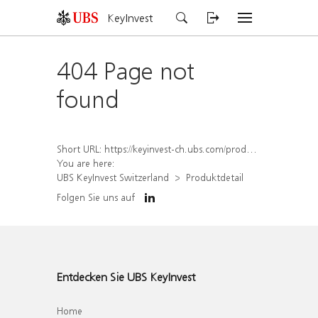
KeyInvest
404 Page not
found
Short URL:
https://keyinvest-ch.ubs.com/produkt/detail/index/isin/CH1570519590
You are here:
UBS KeyInvest Switzerland
Produktdetail
Folgen Sie uns auf
Entdecken Sie UBS KeyInvest
Home