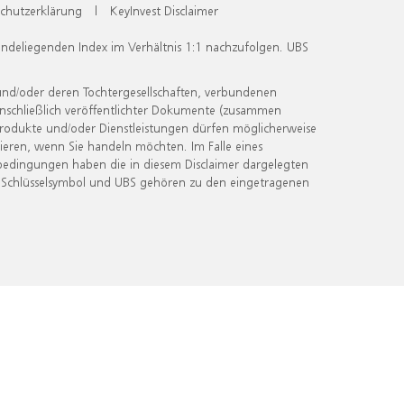
chutzerklärung
|
KeyInvest Disclaimer
undeliegenden Index im Verhältnis 1:1 nachzufolgen. UBS
und/oder deren Tochtergesellschaften, verbundenen
inschließlich veröffentlichter Dokumente (zusammen
 Produkte und/oder Dienstleistungen dürfen möglicherweise
ieren, wenn Sie handeln möchten. Im Falle eines
bedingungen haben die in diesem Disclaimer dargelegten
 Schlüsselsymbol und UBS gehören zu den eingetragenen