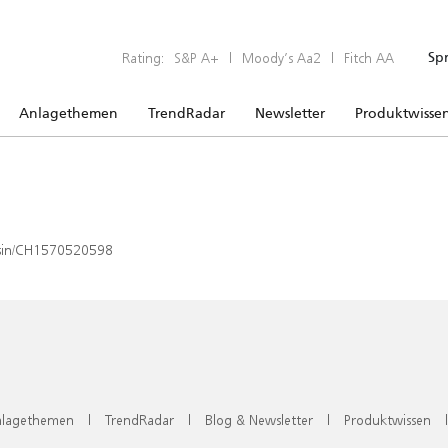
Rating:
S&P A+
|
Moody’s Aa2
|
Fitch AA
Sp
Anlagethemen
TrendRadar
Newsletter
Produktwisse
x/isin/CH1570520598
lagethemen
|
TrendRadar
|
Blog & Newsletter
|
Produktwissen
|