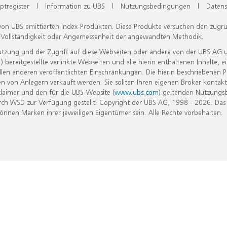
ptregister
|
Information zu UBS
|
Nutzungsbedingungen
|
Datens
 von UBS emittierten Index-Produkten. Diese Produkte versuchen den zugr
, Vollständigkeit oder Angemessenheit der angewandten Methodik.
Nutzung und der Zugriff auf diese Webseiten oder andere von der UBS AG 
eitgestellte verlinkte Webseiten und alle hierin enthaltenen Inhalte, e
allen anderen veröffentlichten Einschränkungen. Die hierin beschriebenen
n von Anlegern verkauft werden. Sie sollten Ihren eigenen Broker kontakt
laimer und den für die UBS-Website (
www.ubs.com
) geltenden Nutzungs
h WSD zur Verfügung gestellt. Copyright der UBS AG, 1998 - 2026. Das
nen Marken ihrer jeweiligen Eigentümer sein. Alle Rechte vorbehalten.