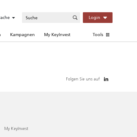
rache
Login
n
Kampagnen
My KeyInvest
Tools
Folgen Sie uns auf
My KeyInvest