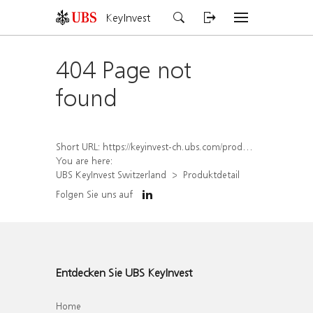
KeyInvest
404 Page not
found
Short URL:
https://keyinvest-ch.ubs.com/produkt/detail/index/isin/CH1570522321
You are here:
UBS KeyInvest Switzerland
Produktdetail
Folgen Sie uns auf
Entdecken Sie UBS KeyInvest
Home