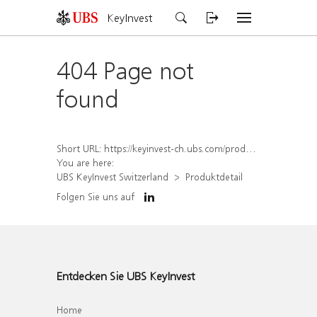
KeyInvest
404 Page not
found
Short URL:
https://keyinvest-ch.ubs.com/produkt/detail/index/isin/CH1570522933
You are here:
UBS KeyInvest Switzerland
Produktdetail
Folgen Sie uns auf
Entdecken Sie UBS KeyInvest
Home