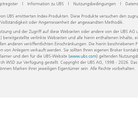
ptregister
|
Information zu UBS
|
Nutzungsbedingungen
|
Datens
 von UBS emittierten Index-Produkten. Diese Produkte versuchen den zugr
, Vollständigkeit oder Angemessenheit der angewandten Methodik.
Nutzung und der Zugriff auf diese Webseiten oder andere von der UBS AG 
eitgestellte verlinkte Webseiten und alle hierin enthaltenen Inhalte, e
allen anderen veröffentlichten Einschränkungen. Die hierin beschriebenen
n von Anlegern verkauft werden. Sie sollten Ihren eigenen Broker kontakt
laimer und den für die UBS-Website (
www.ubs.com
) geltenden Nutzungs
h WSD zur Verfügung gestellt. Copyright der UBS AG, 1998 - 2026. Das
nen Marken ihrer jeweiligen Eigentümer sein. Alle Rechte vorbehalten.