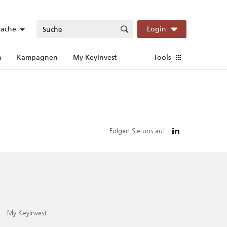
rache
Login
n
Kampagnen
My KeyInvest
Tools
Folgen Sie uns auf
My KeyInvest