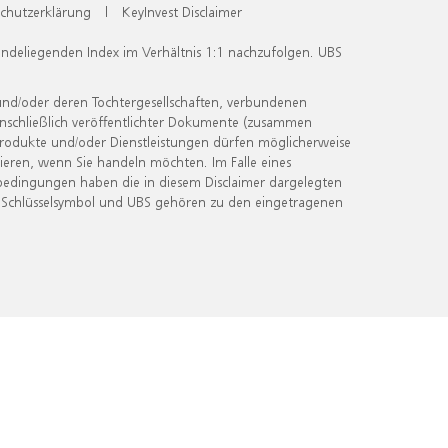
chutzerklärung
|
KeyInvest Disclaimer
undeliegenden Index im Verhältnis 1:1 nachzufolgen. UBS
und/oder deren Tochtergesellschaften, verbundenen
inschließlich veröffentlichter Dokumente (zusammen
 Produkte und/oder Dienstleistungen dürfen möglicherweise
ieren, wenn Sie handeln möchten. Im Falle eines
bedingungen haben die in diesem Disclaimer dargelegten
 Schlüsselsymbol und UBS gehören zu den eingetragenen