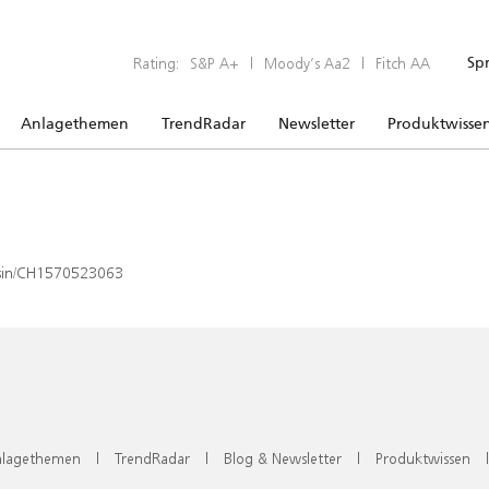
Rating:
S&P A+
|
Moody’s Aa2
|
Fitch AA
Sp
Anlagethemen
TrendRadar
Newsletter
Produktwisse
x/isin/CH1570523063
lagethemen
|
TrendRadar
|
Blog & Newsletter
|
Produktwissen
|