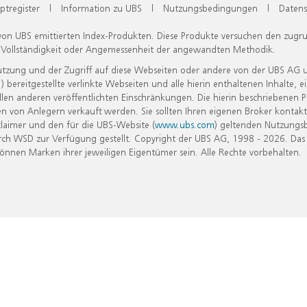
ptregister
|
Information zu UBS
|
Nutzungsbedingungen
|
Datens
 von UBS emittierten Index-Produkten. Diese Produkte versuchen den zugr
, Vollständigkeit oder Angemessenheit der angewandten Methodik.
Nutzung und der Zugriff auf diese Webseiten oder andere von der UBS AG 
eitgestellte verlinkte Webseiten und alle hierin enthaltenen Inhalte, e
allen anderen veröffentlichten Einschränkungen. Die hierin beschriebenen
n von Anlegern verkauft werden. Sie sollten Ihren eigenen Broker kontakt
laimer und den für die UBS-Website (
www.ubs.com
) geltenden Nutzungs
h WSD zur Verfügung gestellt. Copyright der UBS AG, 1998 - 2026. Das
nen Marken ihrer jeweiligen Eigentümer sein. Alle Rechte vorbehalten.