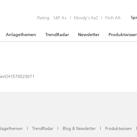
Rating:
S&P A+
|
Moody’s Aa2
|
Fitch AA
Sp
Anlagethemen
TrendRadar
Newsletter
Produktwisse
x/isin/CH1570523071
lagethemen
|
TrendRadar
|
Blog & Newsletter
|
Produktwissen
|