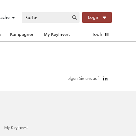
rache
Login
n
Kampagnen
My KeyInvest
Tools
Folgen Sie uns auf
My KeyInvest