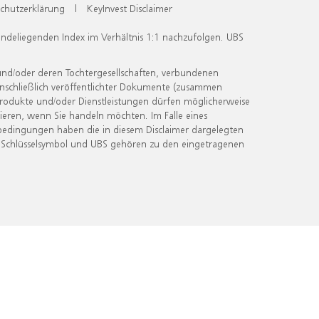
chutzerklärung
|
KeyInvest Disclaimer
undeliegenden Index im Verhältnis 1:1 nachzufolgen. UBS
und/oder deren Tochtergesellschaften, verbundenen
inschließlich veröffentlichter Dokumente (zusammen
 Produkte und/oder Dienstleistungen dürfen möglicherweise
ieren, wenn Sie handeln möchten. Im Falle eines
bedingungen haben die in diesem Disclaimer dargelegten
 Schlüsselsymbol und UBS gehören zu den eingetragenen