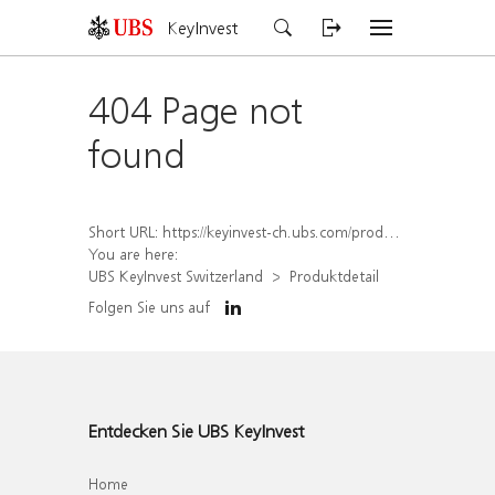
KeyInvest
404 Page not
found
Short URL:
https://keyinvest-ch.ubs.com/produkt/detail/index/isin/CH1570523709
You are here:
UBS KeyInvest Switzerland
Produktdetail
Folgen Sie uns auf
Entdecken Sie UBS KeyInvest
Home