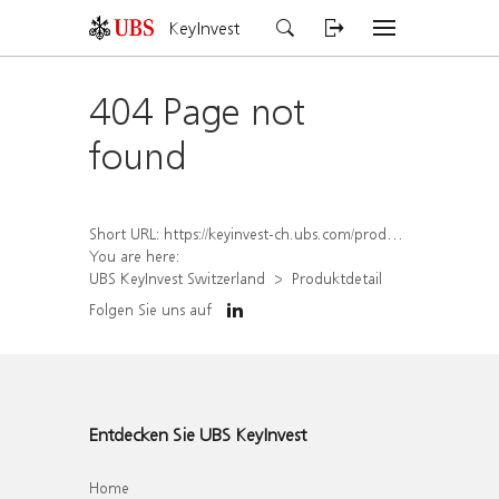
KeyInvest
404 Page not
found
Short URL:
https://keyinvest-ch.ubs.com/produkt/detail/index/isin/CH1570523998
You are here:
UBS KeyInvest Switzerland
Produktdetail
Folgen Sie uns auf
Entdecken Sie UBS KeyInvest
Home