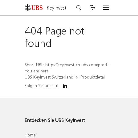
KeyInvest
404 Page not
found
Short URL:
https://keyinvest-ch.ubs.com/produkt/detail/index/isin/CH1570524053
You are here:
UBS KeyInvest Switzerland
Produktdetail
Folgen Sie uns auf
Entdecken Sie UBS KeyInvest
Home