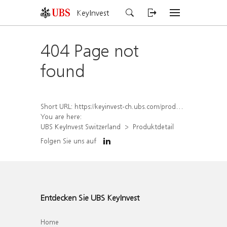
KeyInvest
404 Page not
found
Short URL:
https://keyinvest-ch.ubs.com/produkt/detail/index/isin/CH1570524087
You are here:
UBS KeyInvest Switzerland
Produktdetail
Folgen Sie uns auf
Entdecken Sie UBS KeyInvest
Home