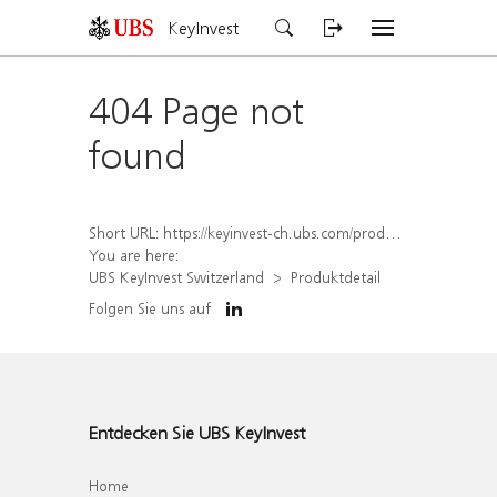
KeyInvest
404 Page not
found
Short URL:
https://keyinvest-ch.ubs.com/produkt/detail/index/isin/CH1570524400
You are here:
UBS KeyInvest Switzerland
Produktdetail
Folgen Sie uns auf
Entdecken Sie UBS KeyInvest
Home