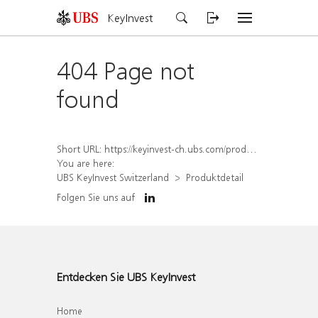
KeyInvest
404 Page not
found
Short URL:
https://keyinvest-ch.ubs.com/produkt/detail/index/isin/CH1570524442
You are here:
UBS KeyInvest Switzerland
Produktdetail
Folgen Sie uns auf
Entdecken Sie UBS KeyInvest
Home