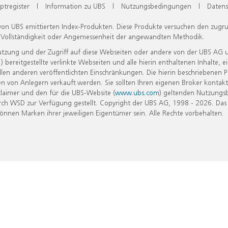
ptregister
|
Information zu UBS
|
Nutzungsbedingungen
|
Datens
 von UBS emittierten Index-Produkten. Diese Produkte versuchen den zugr
, Vollständigkeit oder Angemessenheit der angewandten Methodik.
Nutzung und der Zugriff auf diese Webseiten oder andere von der UBS AG 
eitgestellte verlinkte Webseiten und alle hierin enthaltenen Inhalte, e
allen anderen veröffentlichten Einschränkungen. Die hierin beschriebenen
n von Anlegern verkauft werden. Sie sollten Ihren eigenen Broker kontakt
laimer und den für die UBS-Website (
www.ubs.com
) geltenden Nutzungs
h WSD zur Verfügung gestellt. Copyright der UBS AG, 1998 - 2026. Das
nen Marken ihrer jeweiligen Eigentümer sein. Alle Rechte vorbehalten.