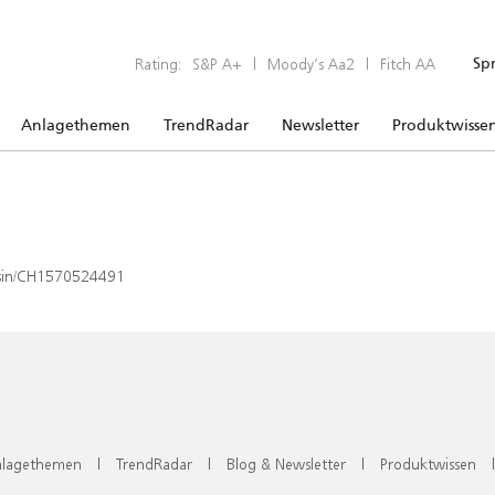
Rating:
S&P A+
|
Moody’s Aa2
|
Fitch AA
Sp
Anlagethemen
TrendRadar
Newsletter
Produktwisse
x/isin/CH1570524491
lagethemen
|
TrendRadar
|
Blog & Newsletter
|
Produktwissen
|