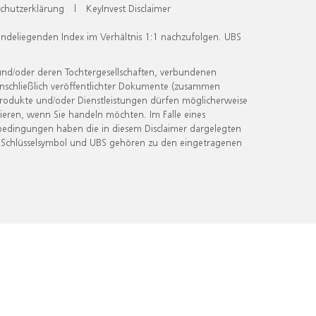
chutzerklärung
|
KeyInvest Disclaimer
undeliegenden Index im Verhältnis 1:1 nachzufolgen. UBS
und/oder deren Tochtergesellschaften, verbundenen
inschließlich veröffentlichter Dokumente (zusammen
 Produkte und/oder Dienstleistungen dürfen möglicherweise
ieren, wenn Sie handeln möchten. Im Falle eines
bedingungen haben die in diesem Disclaimer dargelegten
 Schlüsselsymbol und UBS gehören zu den eingetragenen