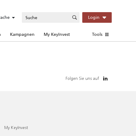
rache
Login
n
Kampagnen
My KeyInvest
Tools
Folgen Sie uns auf
My KeyInvest