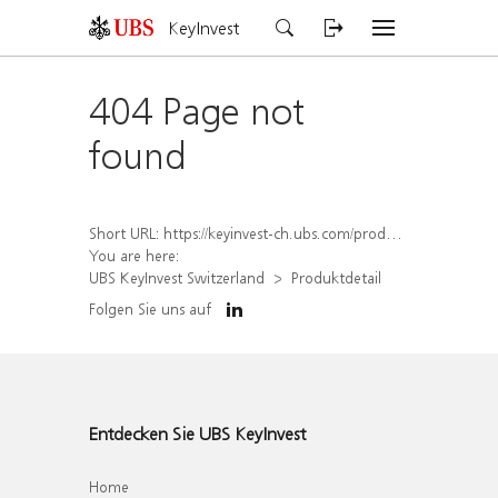
KeyInvest
404 Page not
found
Short URL:
https://keyinvest-ch.ubs.com/produkt/detail/index/isin/CH1570524582
You are here:
UBS KeyInvest Switzerland
Produktdetail
Folgen Sie uns auf
Entdecken Sie UBS KeyInvest
Home