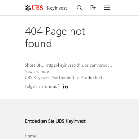
KeyInvest
404 Page not
found
Short URL:
https://keyinvest-ch.ubs.com/produkt/detail/index/isin/CH1570525209
You are here:
UBS KeyInvest Switzerland
Produktdetail
Folgen Sie uns auf
Entdecken Sie UBS KeyInvest
Home