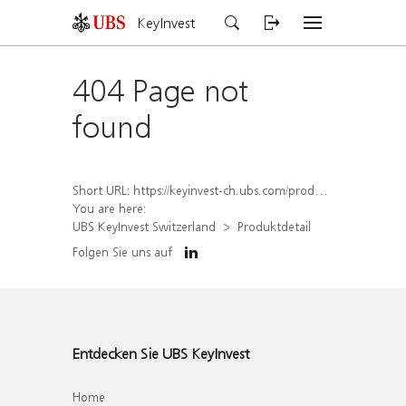
KeyInvest
404 Page not
found
Short URL:
https://keyinvest-ch.ubs.com/produkt/detail/index/isin/CH1570525274
You are here:
UBS KeyInvest Switzerland
Produktdetail
Folgen Sie uns auf
Entdecken Sie UBS KeyInvest
Home