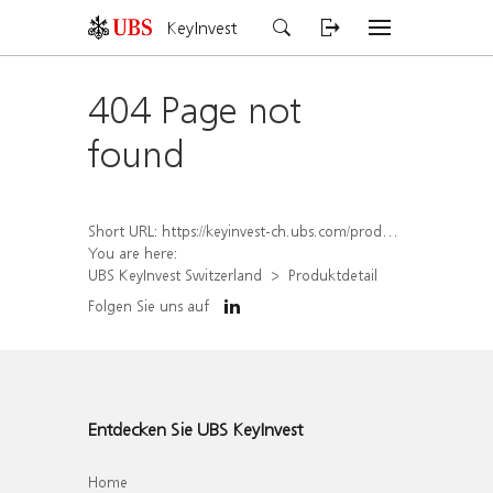
KeyInvest
404 Page not
found
Short URL:
https://keyinvest-ch.ubs.com/produkt/detail/index/isin/CH1570525282
You are here:
UBS KeyInvest Switzerland
Produktdetail
Folgen Sie uns auf
Entdecken Sie UBS KeyInvest
Home