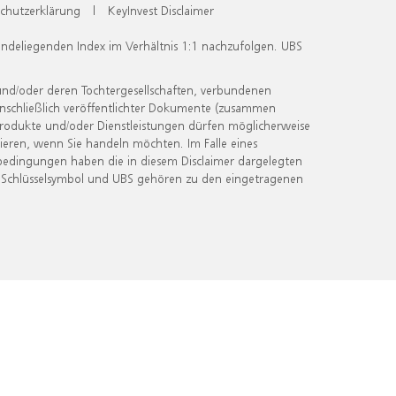
chutzerklärung
|
KeyInvest Disclaimer
undeliegenden Index im Verhältnis 1:1 nachzufolgen. UBS
und/oder deren Tochtergesellschaften, verbundenen
inschließlich veröffentlichter Dokumente (zusammen
 Produkte und/oder Dienstleistungen dürfen möglicherweise
ieren, wenn Sie handeln möchten. Im Falle eines
bedingungen haben die in diesem Disclaimer dargelegten
 Schlüsselsymbol und UBS gehören zu den eingetragenen