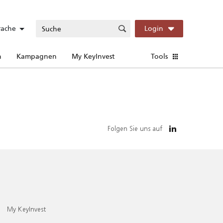
rache
Login
n
Kampagnen
My KeyInvest
Tools
Folgen Sie uns auf
My KeyInvest