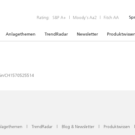
Rating:
S&P A+
|
Moody’s Aa2
|
Fitch AA
Sp
Anlagethemen
TrendRadar
Newsletter
Produktwisse
x/isin/CH1570525514
lagethemen
|
TrendRadar
|
Blog & Newsletter
|
Produktwissen
|