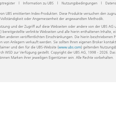
ptregister
|
Information zu UBS
|
Nutzungsbedingungen
|
Datens
 von UBS emittierten Index-Produkten. Diese Produkte versuchen den zugr
, Vollständigkeit oder Angemessenheit der angewandten Methodik.
Nutzung und der Zugriff auf diese Webseiten oder andere von der UBS AG 
eitgestellte verlinkte Webseiten und alle hierin enthaltenen Inhalte, e
allen anderen veröffentlichten Einschränkungen. Die hierin beschriebenen
n von Anlegern verkauft werden. Sie sollten Ihren eigenen Broker kontakt
laimer und den für die UBS-Website (
www.ubs.com
) geltenden Nutzungs
h WSD zur Verfügung gestellt. Copyright der UBS AG, 1998 - 2026. Das
nen Marken ihrer jeweiligen Eigentümer sein. Alle Rechte vorbehalten.