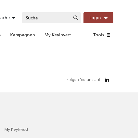
rache
Login
n
Kampagnen
My KeyInvest
Tools
Folgen Sie uns auf
My KeyInvest