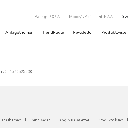
Rating:
S&P A+
|
Moody’s Aa2
|
Fitch AA
Sp
Anlagethemen
TrendRadar
Newsletter
Produktwisse
x/isin/CH1570525530
lagethemen
|
TrendRadar
|
Blog & Newsletter
|
Produktwissen
|