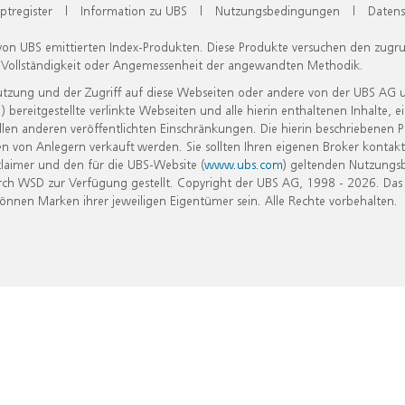
ptregister
|
Information zu UBS
|
Nutzungsbedingungen
|
Datens
 von UBS emittierten Index-Produkten. Diese Produkte versuchen den zugr
, Vollständigkeit oder Angemessenheit der angewandten Methodik.
Nutzung und der Zugriff auf diese Webseiten oder andere von der UBS AG 
eitgestellte verlinkte Webseiten und alle hierin enthaltenen Inhalte, e
allen anderen veröffentlichten Einschränkungen. Die hierin beschriebenen
n von Anlegern verkauft werden. Sie sollten Ihren eigenen Broker kontakt
laimer und den für die UBS-Website (
www.ubs.com
) geltenden Nutzungs
h WSD zur Verfügung gestellt. Copyright der UBS AG, 1998 - 2026. Das
nen Marken ihrer jeweiligen Eigentümer sein. Alle Rechte vorbehalten.