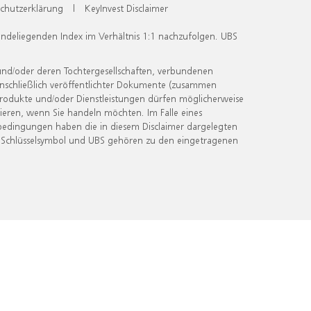
chutzerklärung
|
KeyInvest Disclaimer
undeliegenden Index im Verhältnis 1:1 nachzufolgen. UBS
und/oder deren Tochtergesellschaften, verbundenen
inschließlich veröffentlichter Dokumente (zusammen
 Produkte und/oder Dienstleistungen dürfen möglicherweise
ieren, wenn Sie handeln möchten. Im Falle eines
bedingungen haben die in diesem Disclaimer dargelegten
 Schlüsselsymbol und UBS gehören zu den eingetragenen