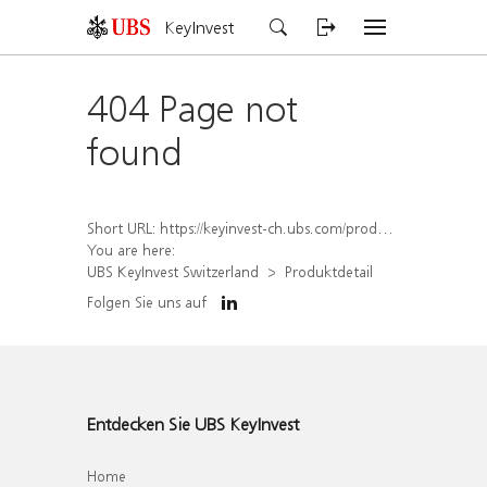
KeyInvest
404 Page not
found
Short URL:
https://keyinvest-ch.ubs.com/produkt/detail/index/isin/CH1570527163
You are here:
UBS KeyInvest Switzerland
Produktdetail
Folgen Sie uns auf
Entdecken Sie UBS KeyInvest
Home