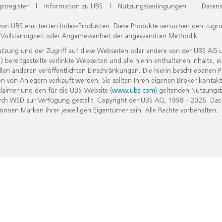
ptregister
|
Information zu UBS
|
Nutzungsbedingungen
|
Datens
 von UBS emittierten Index-Produkten. Diese Produkte versuchen den zugr
, Vollständigkeit oder Angemessenheit der angewandten Methodik.
Nutzung und der Zugriff auf diese Webseiten oder andere von der UBS AG 
eitgestellte verlinkte Webseiten und alle hierin enthaltenen Inhalte, e
allen anderen veröffentlichten Einschränkungen. Die hierin beschriebenen
n von Anlegern verkauft werden. Sie sollten Ihren eigenen Broker kontakt
laimer und den für die UBS-Website (
www.ubs.com
) geltenden Nutzungs
h WSD zur Verfügung gestellt. Copyright der UBS AG, 1998 - 2026. Das
nen Marken ihrer jeweiligen Eigentümer sein. Alle Rechte vorbehalten.