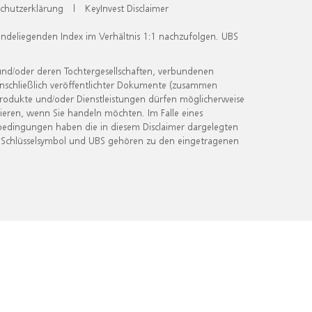
chutzerklärung
|
KeyInvest Disclaimer
undeliegenden Index im Verhältnis 1:1 nachzufolgen. UBS
und/oder deren Tochtergesellschaften, verbundenen
inschließlich veröffentlichter Dokumente (zusammen
 Produkte und/oder Dienstleistungen dürfen möglicherweise
ieren, wenn Sie handeln möchten. Im Falle eines
bedingungen haben die in diesem Disclaimer dargelegten
 Schlüsselsymbol und UBS gehören zu den eingetragenen