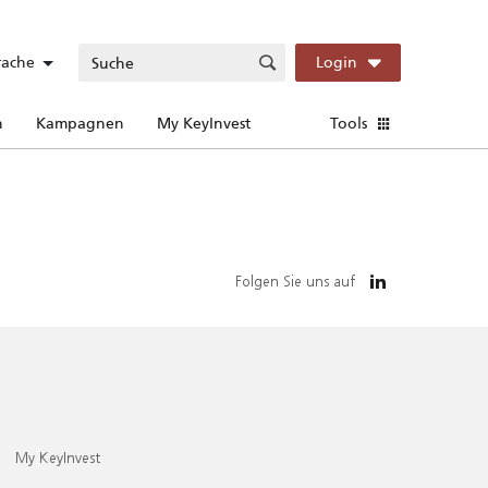
rache
Login
n
Kampagnen
My KeyInvest
Tools
Folgen Sie uns auf
My KeyInvest