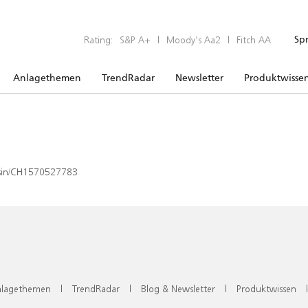
Rating:
S&P A+
|
Moody’s Aa2
|
Fitch AA
Sp
Anlagethemen
TrendRadar
Newsletter
Produktwisse
x/isin/CH1570527783
lagethemen
|
TrendRadar
|
Blog & Newsletter
|
Produktwissen
|