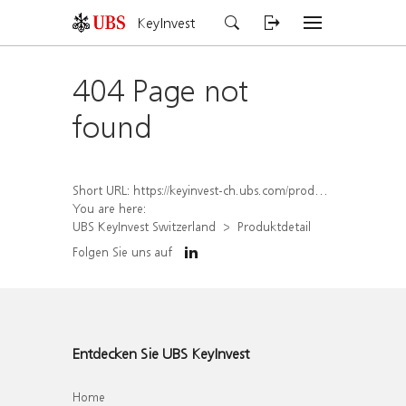
KeyInvest
404 Page not
found
Short URL:
https://keyinvest-ch.ubs.com/produkt/detail/index/isin/CH1570527809
You are here:
UBS KeyInvest Switzerland
Produktdetail
Folgen Sie uns auf
Entdecken Sie UBS KeyInvest
Home