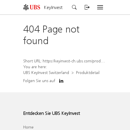
KeyInvest
404 Page not
found
Short URL:
https://keyinvest-ch.ubs.com/produkt/detail/index/isin/CH1570527882
You are here:
UBS KeyInvest Switzerland
Produktdetail
Folgen Sie uns auf
Entdecken Sie UBS KeyInvest
Home