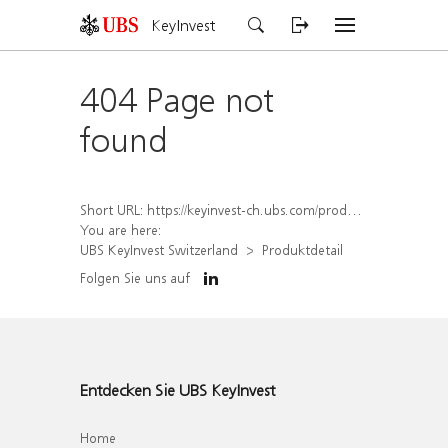
KeyInvest
404 Page not
found
Short URL:
https://keyinvest-ch.ubs.com/produkt/detail/index/isin/CH1570528765
You are here:
UBS KeyInvest Switzerland
Produktdetail
Folgen Sie uns auf
Entdecken Sie UBS KeyInvest
Home