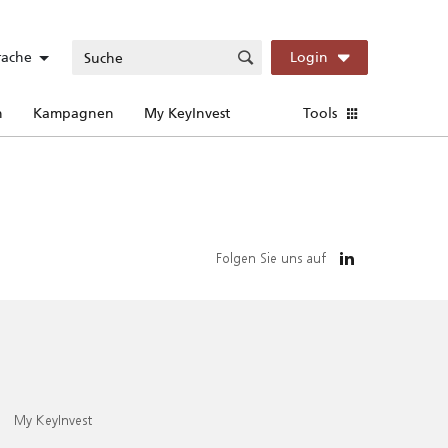
rache
Login
n
Kampagnen
My KeyInvest
Tools
Folgen Sie uns auf
My KeyInvest