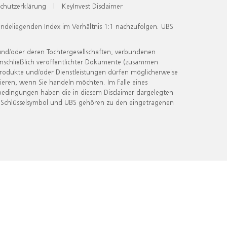
chutzerklärung
|
KeyInvest Disclaimer
undeliegenden Index im Verhältnis 1:1 nachzufolgen. UBS
und/oder deren Tochtergesellschaften, verbundenen
inschließlich veröffentlichter Dokumente (zusammen
 Produkte und/oder Dienstleistungen dürfen möglicherweise
ieren, wenn Sie handeln möchten. Im Falle eines
bedingungen haben die in diesem Disclaimer dargelegten
 Schlüsselsymbol und UBS gehören zu den eingetragenen