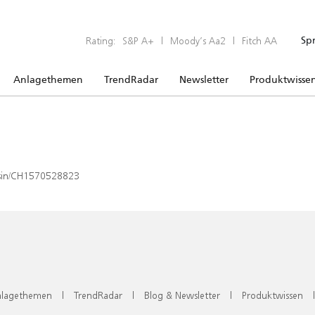
Rating:
S&P A+
|
Moody’s Aa2
|
Fitch AA
Sp
Anlagethemen
TrendRadar
Newsletter
Produktwisse
x/isin/CH1570528823
lagethemen
|
TrendRadar
|
Blog & Newsletter
|
Produktwissen
|