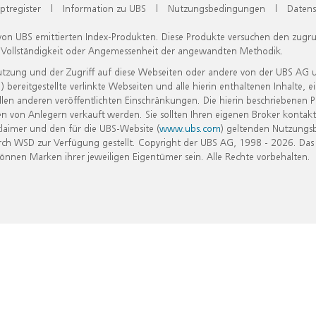
ptregister
|
Information zu UBS
|
Nutzungsbedingungen
|
Datens
 von UBS emittierten Index-Produkten. Diese Produkte versuchen den zugr
, Vollständigkeit oder Angemessenheit der angewandten Methodik.
Nutzung und der Zugriff auf diese Webseiten oder andere von der UBS AG 
eitgestellte verlinkte Webseiten und alle hierin enthaltenen Inhalte, e
allen anderen veröffentlichten Einschränkungen. Die hierin beschriebenen
n von Anlegern verkauft werden. Sie sollten Ihren eigenen Broker kontakt
laimer und den für die UBS-Website (
www.ubs.com
) geltenden Nutzungs
h WSD zur Verfügung gestellt. Copyright der UBS AG, 1998 - 2026. Das
nen Marken ihrer jeweiligen Eigentümer sein. Alle Rechte vorbehalten.