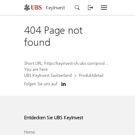
KeyInvest
404 Page not
found
Short URL:
https://keyinvest-ch.ubs.com/produkt/detail/index/isin/CH1570528997
You are here:
UBS KeyInvest Switzerland
Produktdetail
Folgen Sie uns auf
Entdecken Sie UBS KeyInvest
Home