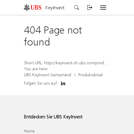
KeyInvest
404 Page not
found
Short URL:
https://keyinvest-ch.ubs.com/produkt/detail/index/isin/CH1570529177
You are here:
UBS KeyInvest Switzerland
Produktdetail
Folgen Sie uns auf
Entdecken Sie UBS KeyInvest
Home